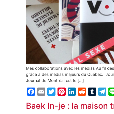
Mes collaborations avec les médias Au fil des
grâce à des médias majeurs du Québec. Journ
Journal de Montréal est le […]
Facebook
Email
Twitter
Pinterest
LinkedIn
Reddit
Tum
T
Baek In-je : la maison 