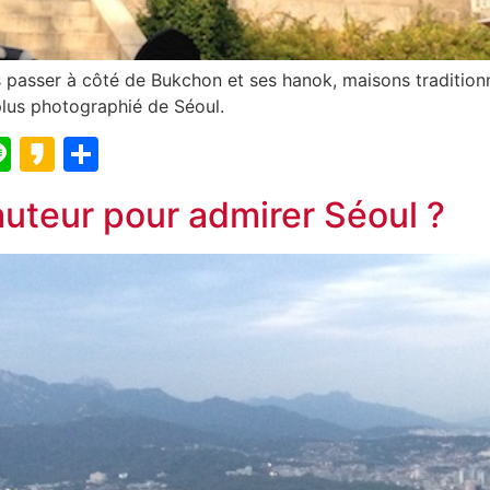
s passer à côté de Bukchon et ses hanok, maisons traditionn
e plus photographié de Séoul.
blr
elegram
Line
Kakao
Partager
hauteur pour admirer Séoul ?