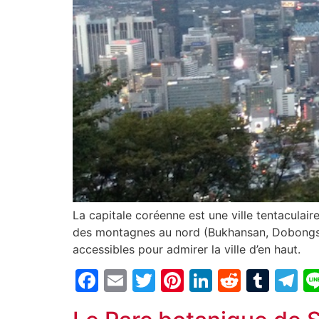
La capitale coréenne est une ville tentaculair
des montagnes au nord (Bukhansan, Dobongsan,
accessibles pour admirer la ville d’en haut.
Facebook
Email
Twitter
Pinterest
LinkedIn
Reddit
Tum
T