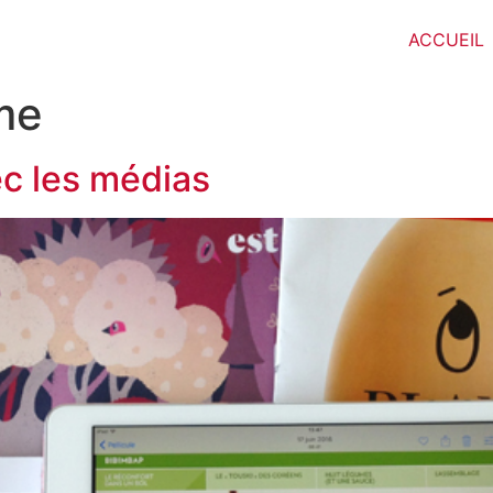
ACCUEIL
me
ec les médias