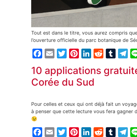
Tout est dans le titre, vous aurez compris que
l’ouverture officielle du parc botanique de Sé
Facebook
Email
Twitter
Pinterest
LinkedIn
Reddit
Tum
T
10 applications gratui
Corée du Sud
Pour celles et ceux qui ont déjà fait un voyag
à penser que cette lecture vous fera gagner 
😉
Facebook
Email
Twitter
Pinterest
LinkedIn
Reddit
Tum
T