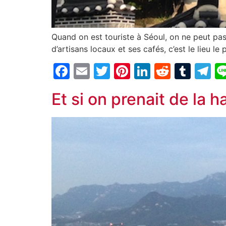
Quand on est touriste à Séoul, on ne peut pa
d’artisans locaux et ses cafés, c’est le lieu l
Facebook
Email
Twitter
Pinterest
LinkedIn
Reddit
Tum
T
Et si on prenait de la 