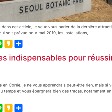
 dans cet article, je veux vous parler de la dernière attract
oul soit prévue pour mai 2019, les installations, …
blr
elegram
Line
Kakao
Partager
tes indispensables pour réussi
e en Corée, je ne vous apprendrais peut-être rien, mais si v
du temps et vous épargnera bien des tracas, notamment en 
blr
elegram
Line
Kakao
Partager