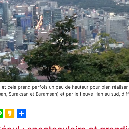
e et cela prend parfois un peu de hauteur pour bien réaliser 
 Suraksan et Buramsan) et par le fleuve Han au sud, diffé
blr
elegram
Line
Kakao
Partager