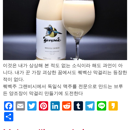
이것은 내가 상상해 본 적도 없는 소식이라 해도 과언이 아
니다. 내가 꾼 가장 괴상한 꿈에서도 퀘벡산 막걸리는 등장한
적이 없다.
퀘벡주 그랜비시에서 독일식 맥주를 전문으로 만드는 브루
든 양조장이 막걸리 만들기에 도전한다
Facebook
Email
Twitter
Pinterest
LinkedIn
Reddit
Tumblr
Telegr
Line
Ka
Partager