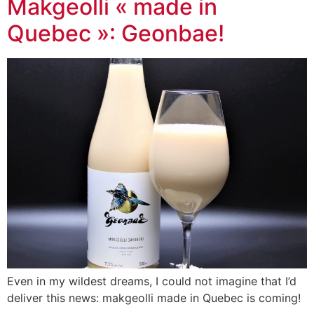
Makgeolli « made in
Quebec »: Geonbae!
Even in my wildest dreams, I could not imagine that I’d
deliver this news: makgeolli made in Quebec is coming!