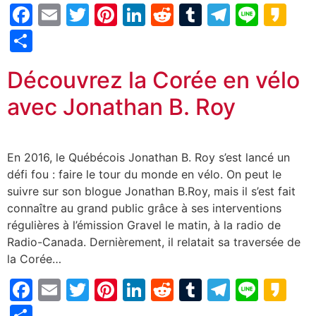
Facebook
Email
Twitter
Pinterest
LinkedIn
Reddit
Tumblr
Telegr
Line
Ka
Partager
Découvrez la Corée en vélo
avec Jonathan B. Roy
En 2016, le Québécois Jonathan B. Roy s’est lancé un
défi fou : faire le tour du monde en vélo. On peut le
suivre sur son blogue Jonathan B.Roy, mais il s’est fait
connaître au grand public grâce à ses interventions
régulières à l’émission Gravel le matin, à la radio de
Radio-Canada. Dernièrement, il relatait sa traversée de
la Corée…
Facebook
Email
Twitter
Pinterest
LinkedIn
Reddit
Tumblr
Telegr
Line
Ka
Partager