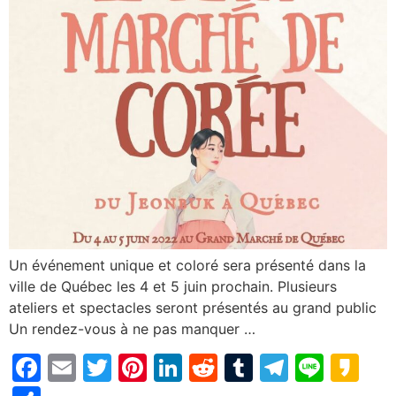
Un événement unique et coloré sera présenté dans la
ville de Québec les 4 et 5 juin prochain. Plusieurs
ateliers et spectacles seront présentés au grand public
Un rendez-vous à ne pas manquer …
Facebook
Email
Twitter
Pinterest
LinkedIn
Reddit
Tumblr
Telegr
Line
Ka