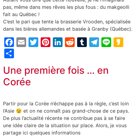
pas, même dans mes rêves les plus fous : du makgeolli
fait au Québec !
C’est le pari que tente la brasserie Vrooden, spécialisée
dans les bières allemandes et basée à Granby (Québec).
Facebook
Email
Twitter
Pinterest
LinkedIn
Reddit
Tumblr
Telegr
Line
Ka
Partager
Une première fois … en
Corée
Partir pour la Corée n’échappe pas à la règle, c’est loin
l’Asie 😉 et on ne connaît pas grand-chose de ce pays.
De plus l’actualité récente ne contribue pas à se faire
une idée claire de la situation sur place. Alors, je vous
partage ici quelques informations