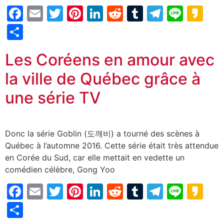
Facebook
Email
Twitter
Pinterest
LinkedIn
Reddit
Tumblr
Telegr
Line
Ka
Partager
Les Coréens en amour avec
la ville de Québec grâce à
une série TV
Donc la série Goblin (도깨비) a tourné des scènes à
Québec à l’automne 2016. Cette série était très attendue
en Corée du Sud, car elle mettait en vedette un
comédien célèbre, Gong Yoo
Facebook
Email
Twitter
Pinterest
LinkedIn
Reddit
Tumblr
Telegr
Line
Ka
Partager