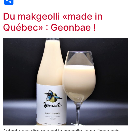
Du makgeolli «made in
Québec» : Geonbae !
Autant vous dire que cette nouvelle, je ne l’imaginais