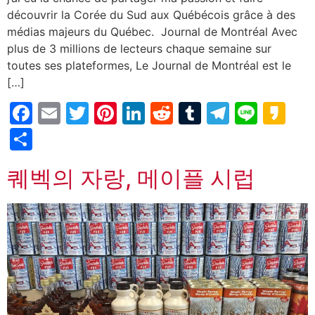
découvrir la Corée du Sud aux Québécois grâce à des
médias majeurs du Québec. Journal de Montréal Avec
plus de 3 millions de lecteurs chaque semaine sur
toutes ses plateformes, Le Journal de Montréal est le
[…]
Facebook
Email
Twitter
Pinterest
LinkedIn
Reddit
Tumblr
Telegr
Line
Ka
Partager
퀘벡의 자랑, 메이플 시럽