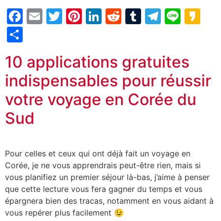
Facebook
Email
Twitter
Pinterest
LinkedIn
Reddit
Tumblr
Telegr
Line
Ka
Partager
10 applications gratuites
indispensables pour réussir
votre voyage en Corée du
Sud
Pour celles et ceux qui ont déjà fait un voyage en
Corée, je ne vous apprendrais peut-être rien, mais si
vous planifiez un premier séjour là-bas, j’aime à penser
que cette lecture vous fera gagner du temps et vous
épargnera bien des tracas, notamment en vous aidant à
vous repérer plus facilement 😉