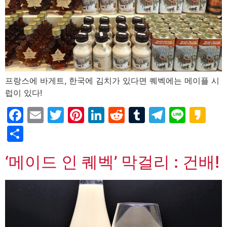
프랑스에 바게트, 한국에 김치가 있다면 퀘벡에는 메이플 시
럽이 있다!
Facebook
Email
Twitter
Pinterest
LinkedIn
Reddit
Tumblr
Telegr
Line
Ka
Partager
‘메이드 인 퀘벡’ 막걸리 : 건배!