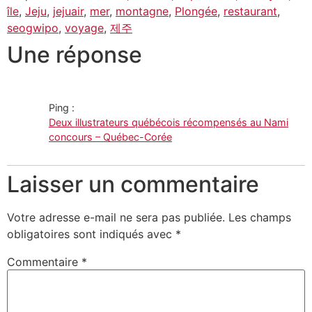
île
,
Jeju
,
jejuair
,
mer
,
montagne
,
Plongée
,
restaurant
,
seogwipo
,
voyage
,
제주
Une réponse
Ping :
Deux illustrateurs québécois récompensés au Nami
concours – Québec-Corée
Laisser un commentaire
Votre adresse e-mail ne sera pas publiée.
Les champs
obligatoires sont indiqués avec
*
Commentaire
*