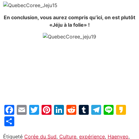
En conclusion, vous aurez compris qu’ici, on est plutôt
«Jéju à la folie» !
Facebook
Email
Twitter
Pinterest
LinkedIn
Reddit
Tumblr
Telegr
Line
Ka
Partager
Étiqueté
Corée du Sud
,
Culture
,
expérience
,
Haenyeo
,