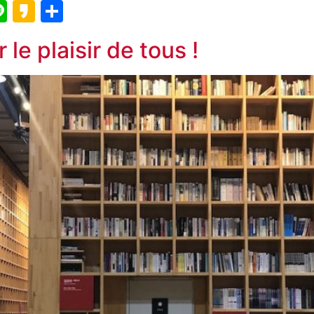
blr
elegram
Line
Kakao
Partager
 le plaisir de tous !