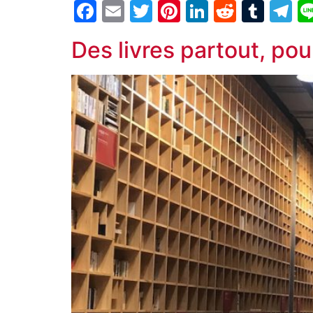
Facebook
Email
Twitter
Pinterest
LinkedIn
Reddit
Tum
T
Des livres partout, pour