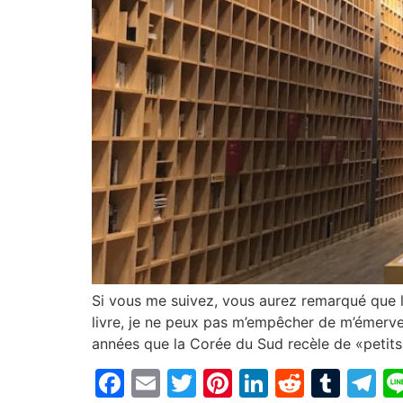
Si vous me suivez, vous aurez remarqué que le
livre, je ne peux pas m’empêcher de m’émerveil
années que la Corée du Sud recèle de «petits t
Facebook
Email
Twitter
Pinterest
LinkedIn
Reddit
Tum
T