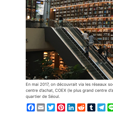
En mai 2017, on découvrait via les réseaux soc
centre d’achat, COEX (le plus grand centre d’
quartier de Séoul.
Facebook
Email
Twitter
Pinterest
LinkedIn
Reddit
Tum
T