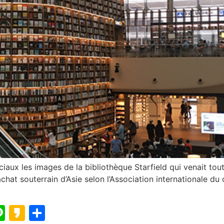
iaux les images de la bibliothèque Starfield qui venait tou
achat souterrain d’Asie selon l’Association internationale
blr
elegram
Line
Kakao
Partager