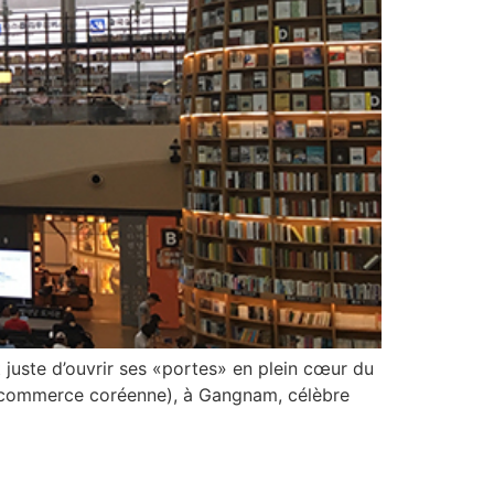
t juste d’ouvrir ses «portes» en plein cœur du
 du commerce coréenne), à Gangnam, célèbre