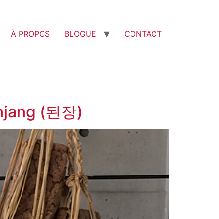
À PROPOS
BLOGUE
CONTACT
oenjang (된장)