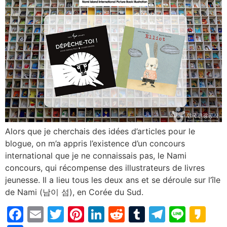
Alors que je cherchais des idées d’articles pour le
blogue, on m’a appris l’existence d’un concours
international que je ne connaissais pas, le Nami
concours, qui récompense des illustrateurs de livres
jeunesse. Il a lieu tous les deux ans et se déroule sur l’île
de Nami (남이 섬), en Corée du Sud.
Facebook
Email
Twitter
Pinterest
LinkedIn
Reddit
Tumblr
Telegr
Line
Ka