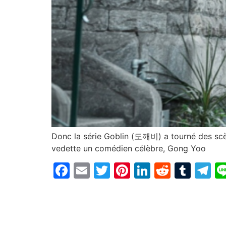
Donc la série Goblin (도깨비) a tourné des scèn
vedette un comédien célèbre, Gong Yoo
Facebook
Email
Twitter
Pinterest
LinkedIn
Reddit
Tum
T