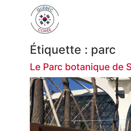
Étiquette :
parc
Le Parc botanique de S