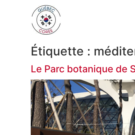
Étiquette :
médite
Le Parc botanique de S