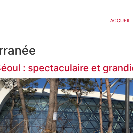
ACCUEIL
rranée
éoul : spectaculaire et grandi