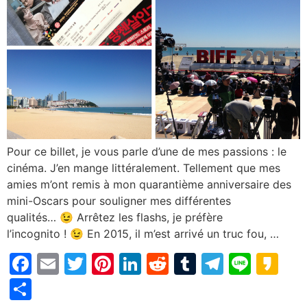
Pour ce billet, je vous parle d’une de mes passions : le
cinéma. J’en mange littéralement. Tellement que mes
amies m’ont remis à mon quarantième anniversaire des
mini-Oscars pour souligner mes différentes
qualités… 😉 Arrêtez les flashs, je préfère
l’incognito ! 😉 En 2015, il m’est arrivé un truc fou, …
Facebook
Email
Twitter
Pinterest
LinkedIn
Reddit
Tumblr
Telegr
Line
Ka
Partager