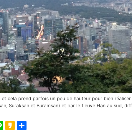
e et cela prend parfois un peu de hauteur pour bien réaliser 
 Suraksan et Buramsan) et par le fleuve Han au sud, diffé
blr
elegram
Line
Kakao
Partager