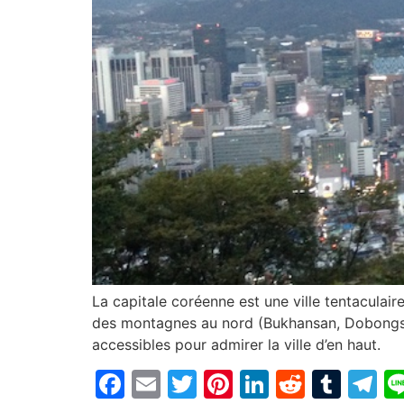
La capitale coréenne est une ville tentaculair
des montagnes au nord (Bukhansan, Dobongsan,
accessibles pour admirer la ville d’en haut.
Facebook
Email
Twitter
Pinterest
LinkedIn
Reddit
Tum
T