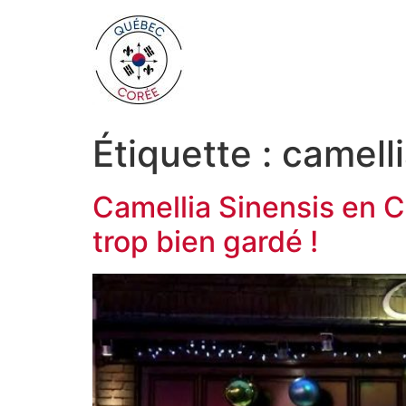
Étiquette :
camelli
Camellia Sinensis en C
trop bien gardé !