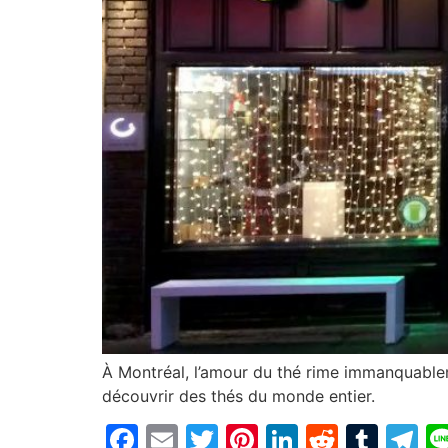
À Montréal, l’amour du thé rime immanquablem
découvrir des thés du monde entier.
Facebook
Email
Twitter
Pinterest
LinkedIn
Reddit
Tum
T