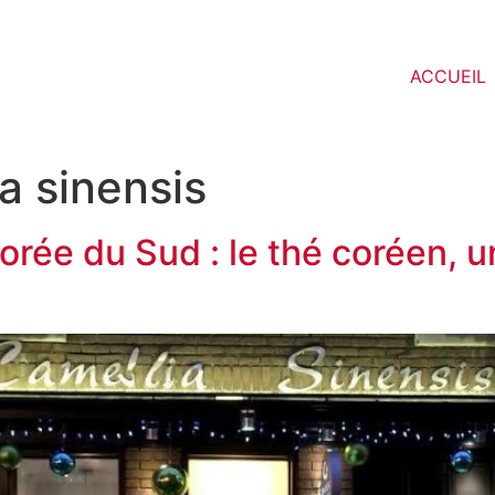
ACCUEIL
a sinensis
orée du Sud : le thé coréen, u