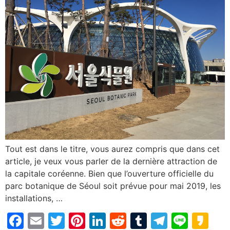
Tout est dans le titre, vous aurez compris que dans cet
article, je veux vous parler de la dernière attraction de
la capitale coréenne. Bien que l’ouverture officielle du
parc botanique de Séoul soit prévue pour mai 2019, les
installations, …
Facebook
Email
Twitter
Pinterest
LinkedIn
Reddit
Tumblr
Telegr
Line
Ka